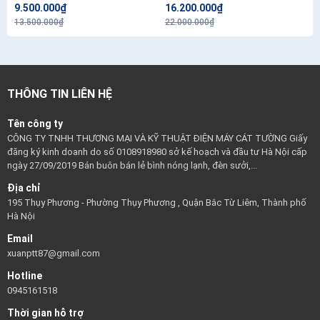
9.500.000₫
16.200.000₫
13.500.000₫
22.000.000₫
THÔNG TIN LIÊN HỆ
Tên công ty
CÔNG TY TNHH THƯƠNG MẠI VÀ KỸ THUẬT ĐIỆN MÁY CÁT TƯỜNG Giấy
đăng ký kinh doanh do số 0108918980 sở kế hoạch và đầu tư Hà Nội cấp
ngày 27/09/2019 Bán buôn bán lẻ bình nóng lạnh, đèn sưởi,...
Địa chỉ
195 Thụy Phương - Phường Thụy Phương , Quận Bắc Từ Liêm, Thành phố
Hà Nội
Email
xuanptt87@gmail.com
Hotline
0945161518
Thời gian hỗ trợ