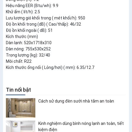
Hiệu năng EER (Btu/wh): 9.9
Khử ẩm ( lít/h): 2.5
Lưu lượng gió khối trong ( mét khối/h): 950
Độ ồn khối trong (dB) ( Cao/thấp): 46/32
Độ ồn khối ngoài ( dB): 51
Kích thước (mm)
Dàn lạnh: 520x1718x310
Dàn nóng: 755x530x252
Trọng lượng (kg): 32/40
Môi chất: R22
Kích thước ống nối ( Lỏng/hơi) ( mm): 6.35/12.7
Tin nổi bật
Cách sử dụng đèn sưởi nhà tắm an toàn
Kinh nghiệm dùng bình nóng lạnh an toàn, tiết
kiệm điện