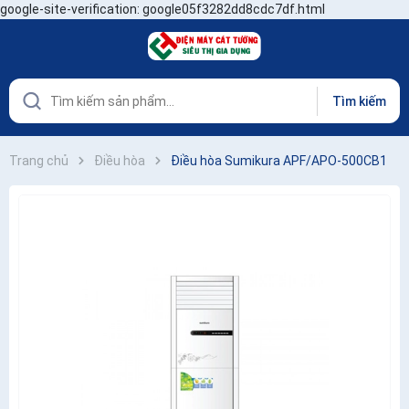
google-site-verification: google05f3282dd8cdc7df.html
Tìm kiếm
Trang chủ
Điều hòa
Điều hòa Sumikura APF/APO-500CB1