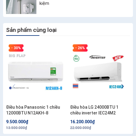
kiệm
Sản phẩm cùng loại
- 30%
- 26%
Điều hòa Panasonic 1 chiều
Điều hòa LG 24000BTU 1
12000BTU N12AKH-8
chiều inverter IEC24M2
9.500.000₫
16.200.000₫
13.500.000₫
22.000.000₫