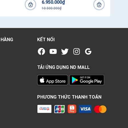
6.950.000₫
14.300.
10.500.000₫
17.550.00
 HÀNG
KẾT NỐI
TẢI ỨNG DỤNG ND MALL
PHƯƠNG THỨC THANH TOÁN