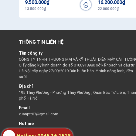
9.500.000₫
16.200.000₫
13.500.000₫
22.000.000₫
THÔNG TIN LIÊN HỆ
Tên công ty
CÔNG TY TNHH THƯƠNG MẠI VÀ KỸ THUẬT ĐIỆN MÁY CÁT TƯỜN
Giấy đăng ký kinh doanh do số 0108918980 sở kế hoạch và đầu tư
Hà Nội cấp ngày 27/09/2019 Bán buôn bán lẻ bình nóng lạnh, đèn
sưởi,...
Địa chỉ
195 Thụy Phương - Phường Thụy Phương , Quận Bắc Từ Liêm, Thà
phố Hà Nội
Email
xuanptt87@gmail.com
Hotline
0945161518