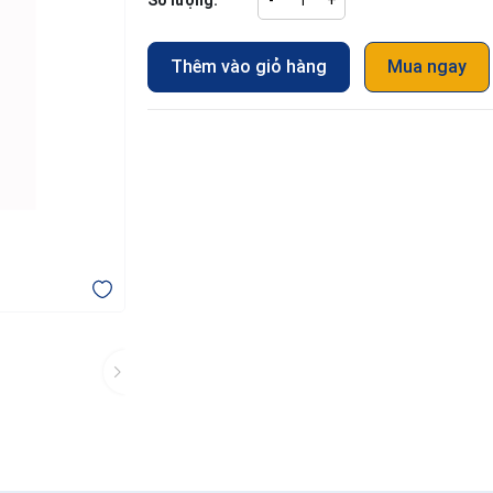
Số lượng:
-
+
Thêm vào giỏ hàng
Mua ngay