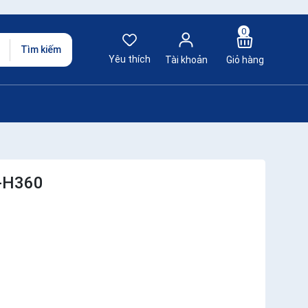
0
Tìm kiếm
Yêu thích
Tài khoản
Giỏ hàng
O-H360