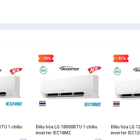
- 35%
- 51%
BTU 1 chiều
Điều hòa LG 18000BTU 1 chiều
Điều hòa LG 1
inverter IEC18M2
inverter IEC1