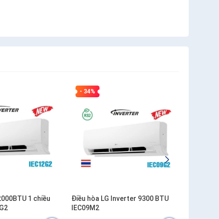
- 34%
- 19%
2000BTU 1 chiều
Điều hòa LG Inverter 9300 BTU
Điều hòa
2G2
IEC09M2
inverter