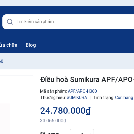
sửa chữa
Blog
60
Điều hoà Sumikura APF/AP
Mã sản phẩm:
APF/APO-H360
Thương hiệu:
SUMIKURA
|
Tình trạng:
Còn hàng
24.780.000₫
33.066.000₫