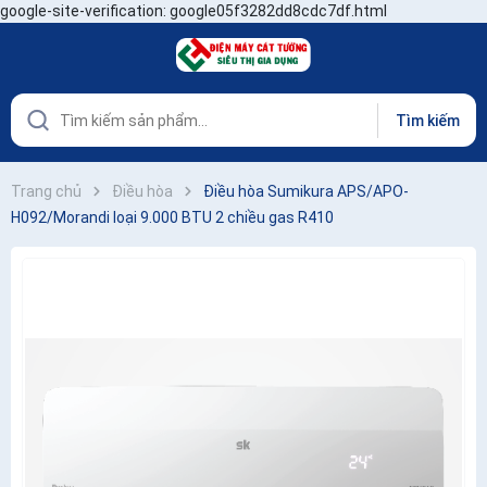
google-site-verification: google05f3282dd8cdc7df.html
Tìm kiếm
Trang chủ
Điều hòa
Điều hòa Sumikura APS/APO-
H092/Morandi loại 9.000 BTU 2 chiều gas R410