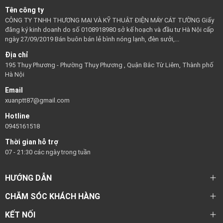
Tên công ty
CÔNG TY TNHH THƯƠNG MẠI VÀ KỸ THUẬT ĐIỆN MÁY CÁT TƯỜNG Giấy
đăng ký kinh doanh do số 0108918980 sở kế hoạch và đầu tư Hà Nội cấp
ngày 27/09/2019 Bán buôn bán lẻ bình nóng lạnh, đèn sưởi,...
Địa chỉ
195 Thụy Phương - Phường Thụy Phương , Quận Bắc Từ Liêm, Thành phố
Hà Nội
Email
xuanptt87@gmail.com
Hotline
0945161518
Thời gian hỗ trợ
07 - 21:30 các ngày trong tuần
HƯỚNG DẪN
CHĂM SÓC KHÁCH HÀNG
KẾT NỐI