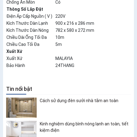
Chống Ăn Mòn
Có
Thông Số Lắp Đặt
Điện Áp Cấp Nguồn ( V )
220V
Kích Thước Dàn Lạnh
900 x 216 x 286 mm
Kích Thước Dàn Nóng
782 x 580 x 272 mm
Chiều Dài Ống Tối Đa
10m
Chiều Cao Tối Đa
5m
Xuất Xứ
Xuất Xứ
MALAYIA
Bảo Hành
24THANG
Tin nổi bật
Cách sử dụng đèn sưởi nhà tắm an toàn
Kinh nghiệm dùng bình nóng lạnh an toàn, tiết
kiệm điện