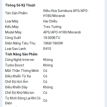
Thông Số Kỹ Thuật
Điều Hòa Sumikura APS/APO-
Tên Sản Phẩm
H180/Morandi
Loại Máy
Hai Chiều
Kiểu Máy
Treo Tường
Model Máy
APS/APO-H180/Morandi
Công Suất
18.000BTU
Điện Năng Tiêu Thụ
1868/1860W
Loại Gas Lạnh
R410
Tính Năng Sản Phẩm
Công Nghệ Interver
Không
Turbo Boost
Không
Mắt Thần Thông Minh
Có
Điều Khiển Từ Xa
Có
Chế Độ Hút Ẩm
Có
Điều Khiển Dây
Không
Chế Độ Khử Mùi Ion
Có
Tự Khởi Động Lại Khi Có
Có
Điện