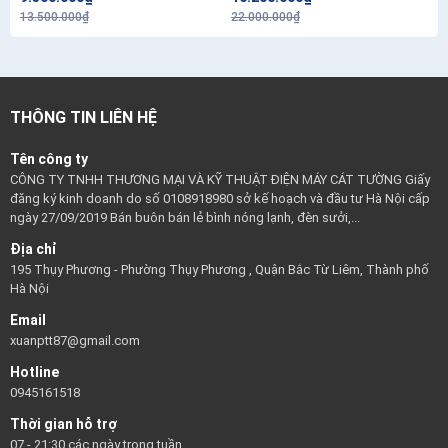
13.500.000₫
22.000.000₫
THÔNG TIN LIÊN HỆ
Tên công ty
CÔNG TY TNHH THƯƠNG MẠI VÀ KỸ THUẬT ĐIỆN MÁY CÁT TƯỜNG Giấy
đăng ký kinh doanh do số 0108918980 sở kế hoạch và đầu tư Hà Nội cấp
ngày 27/09/2019 Bán buôn bán lẻ bình nóng lạnh, đèn sưởi,...
Địa chỉ
195 Thụy Phương - Phường Thụy Phương , Quận Bắc Từ Liêm, Thành phố
Hà Nội
Email
xuanptt87@gmail.com
Hotline
0945161518
Thời gian hỗ trợ
07 - 21:30 các ngày trong tuần