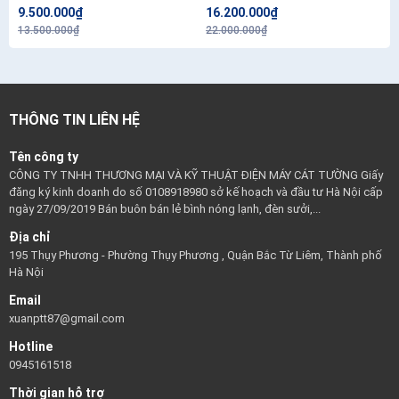
9.500.000₫
16.200.000₫
13.500.000₫
22.000.000₫
THÔNG TIN LIÊN HỆ
Tên công ty
CÔNG TY TNHH THƯƠNG MẠI VÀ KỸ THUẬT ĐIỆN MÁY CÁT TƯỜNG Giấy
đăng ký kinh doanh do số 0108918980 sở kế hoạch và đầu tư Hà Nội cấp
ngày 27/09/2019 Bán buôn bán lẻ bình nóng lạnh, đèn sưởi,...
Địa chỉ
195 Thụy Phương - Phường Thụy Phương , Quận Bắc Từ Liêm, Thành phố
Hà Nội
Email
xuanptt87@gmail.com
Hotline
0945161518
Thời gian hỗ trợ