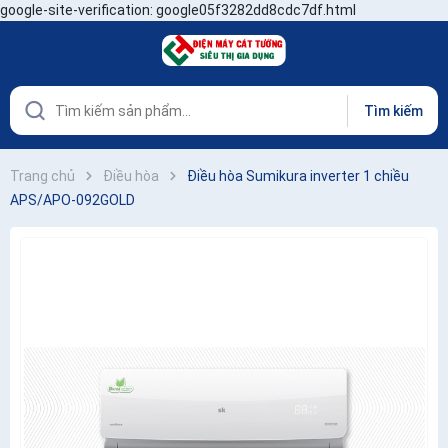
google-site-verification: google05f3282dd8cdc7df.html
Tìm kiếm
Trang chủ
Điều hòa
Điều hòa Sumikura inverter 1 chiều
APS/APO-092GOLD