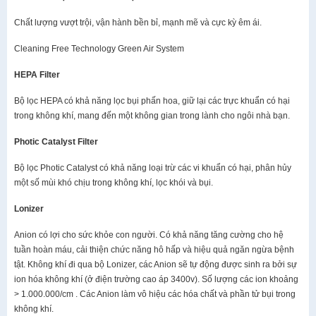
Chất lượng vượt trội, vận hành bền bỉ, mạnh mẽ và cực kỳ êm ái.
Cleaning Free Technology Green Air System
HEPA Filter
Bộ lọc HEPA có khả năng lọc bụi phấn hoa, giữ lại các trực khuẩn có hại
trong không khí, mang đến một không gian trong lành cho ngôi nhà bạn.
Photic Catalyst Filter
Bộ lọc Photic Catalyst có khả năng loại trừ các vi khuẩn có hại, phân hủy
một số mùi khó chịu trong không khí, lọc khói và bụi.
Lonizer
Anion có lợi cho sức khỏe con người. Có khả năng tăng cường cho hệ
tuần hoàn máu, cải thiện chức năng hô hấp và hiệu quả ngăn ngừa bệnh
tật. Không khí đi qua bộ Lonizer, các Anion sẽ tự động được sinh ra bởi sự
ion hóa không khí (ở điện trường cao áp 3400v). Số lượng các ion khoảng
> 1.000.000/cm . Các Anion làm vô hiệu các hóa chất và phần tử bụi trong
không khí.