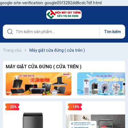
google-site-verification: google05f3282dd8cdc7df.html
Tìm kiếm
Trang chủ
Máy giặt cửa đứng ( cửa trên )
MÁY GIẶT CỬA ĐỨNG ( CỬA TRÊN )
- 20%
- 19%