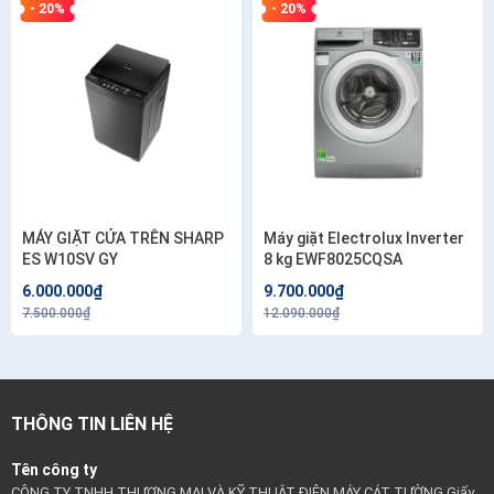
- 20%
- 20%
MÁY GIẶT CỬA TRÊN SHARP
Máy giặt Electrolux Inverter
ES W10SV GY
8 kg EWF8025CQSA
6.000.000₫
9.700.000₫
7.500.000₫
12.090.000₫
THÔNG TIN LIÊN HỆ
Tên công ty
CÔNG TY TNHH THƯƠNG MẠI VÀ KỸ THUẬT ĐIỆN MÁY CÁT TƯỜNG Giấy