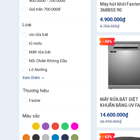
400.000đ - 700.000đ
Máy hút khói Faste
Giá trên 700.000đ
3688SS 90
4.900.000₫
Loại
6.750.000₫
vòi rửa bát
- 46%
tủ rượu
MÁY rửa bát
Nồi Chiên Không Dầu
Lò Nướng
Xem thêm
Thương hiệu
MÁY RỬA BÁT DIỆT
Faster
KHUẨN BẰNG UV F
SMS7813SUV
14.600.000₫
Màu sắc
26.990.000₫
- 63%