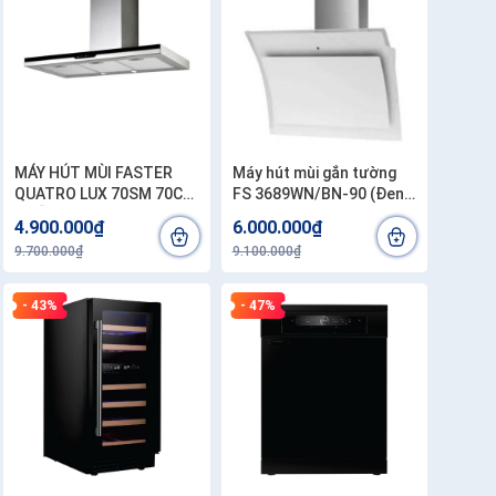
MÁY HÚT MÙI FASTER
Máy hút mùi gắn tường
QUATRO LUX 70SM 70CM
FS 3689WN/BN-90 (Đen /
CHỮ T
Trắng)
4.900.000₫
6.000.000₫
9.700.000₫
9.100.000₫
- 43%
- 47%