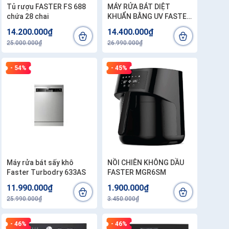
Tủ rượu FASTER FS 688
MÁY RỬA BÁT DIỆT
chứa 28 chai
KHUẨN BẰNG UV FASTER
SMS7813BUV
14.200.000₫
14.400.000₫
25.000.000₫
26.990.000₫
- 54%
- 45%
Máy rửa bát sấy khô
NỒI CHIÊN KHÔNG DẦU
Faster Turbodry 633AS
FASTER MGR6SM
11.990.000₫
1.900.000₫
25.990.000₫
3.450.000₫
- 46%
- 46%