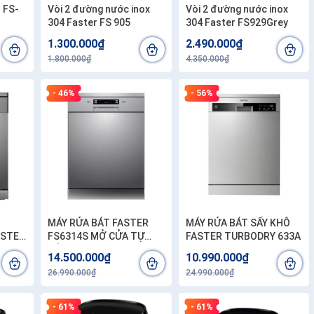
r FS-
Vòi 2 đường nước inox
Vòi 2 đường nước inox
304 Faster FS 905
304 Faster FS929Grey
1.300.000₫
2.490.000₫
1.800.000₫
4.350.000₫
- 46%
- 56%
MÁY RỬA BÁT FASTER
MÁY RỬA BÁT SẤY KHÔ
ASTER
FS6314S MỞ CỬA TỰ
FASTER TURBODRY 633A
ĐỘNG
14.500.000₫
10.990.000₫
26.990.000₫
24.990.000₫
- 61%
- 61%