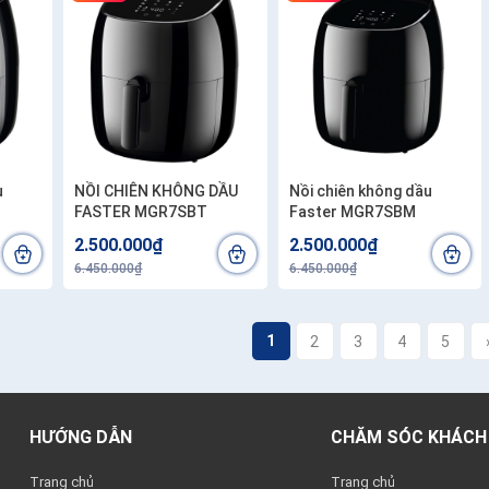
u
NỒI CHIÊN KHÔNG DẦU
Nồi chiên không dầu
FASTER MGR7SBT
Faster MGR7SBM
2.500.000₫
2.500.000₫
6.450.000₫
6.450.000₫
1
2
3
4
5
HƯỚNG DẪN
CHĂM SÓC KHÁCH
Trang chủ
Trang chủ