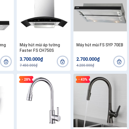
ờng
Máy hút mùi áp tường
Máy hút mùi FS SYP 70EB
Faster FS CH750S
3.700.000₫
2.700.000₫
7.450.000₫
4.200.000₫
- 28%
- 43%