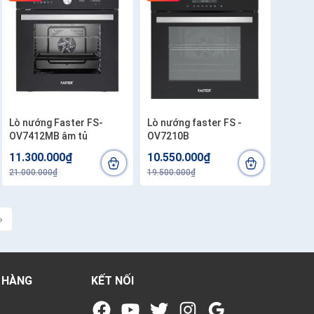
Lò nướng Faster FS-
Lò nướng faster FS -
OV7412MB âm tủ
OV7210B
11.300.000₫
10.550.000₫
21.000.000₫
19.500.000₫
»
 HÀNG
KẾT NỐI