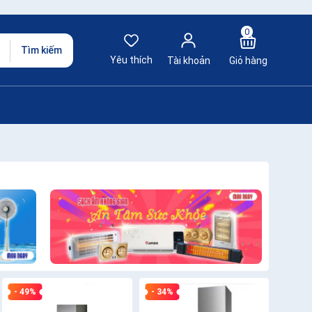
0
Tìm kiếm
Yêu thích
Tài khoản
Giỏ hàng
- 49%
- 34%