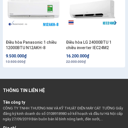
Điều hòa Panasonic 1 chiều
Điều hòa LG 24000BTU 1
12000BTU N12AKH-8
chiều inverter IEC24M2
9.500.000₫
16.200.000₫
13.500.000₫
22.000.000₫
THÔNG TIN LIÊN HỆ
Tên công ty
CÔNG TY TNHH THƯƠNG MẠI VÀ KỸ THUẬT ĐIỆN MÁY CÁT TƯỜNG Giấy
đăng ký kinh doanh do số 0108918980 sở kế hoạch và đầu tư Hà Nội cấp
ngày 27/09/2019 Bán buôn bán lẻ bình nóng lạnh, đèn sưởi,...