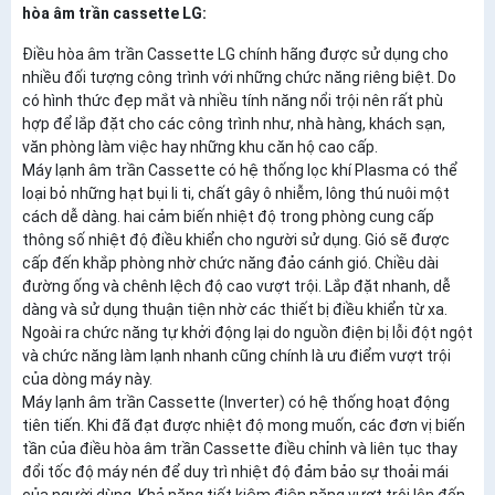
hòa âm trần cassette LG:
Điều hòa âm trần Cassette LG chính hãng được sử dụng cho
nhiều đối tượng công trình với những chức năng riêng biệt. Do
có hình thức đẹp mắt và nhiều tính năng nổi trội nên rất phù
hợp để lắp đặt cho các công trình như, nhà hàng, khách sạn,
văn phòng làm việc hay những khu căn hộ cao cấp.
Máy lạnh âm trần Cassette có hệ thống lọc khí Plasma có thể
loại bỏ những hạt bụi li ti, chất gây ô nhiễm, lông thú nuôi một
cách dễ dàng. hai cảm biến nhiệt độ trong phòng cung cấp
thông số nhiệt độ điều khiển cho người sử dụng. Gió sẽ được
cấp đến khắp phòng nhờ chức năng đảo cánh gió. Chiều dài
đường ống và chênh lệch độ cao vượt trội. Lắp đặt nhanh, dễ
dàng và sử dụng thuận tiện nhờ các thiết bị điều khiển từ xa.
Ngoài ra chức năng tự khởi động lại do nguồn điện bị lỗi đột ngột
và chức năng làm lạnh nhanh cũng chính là ưu điểm vượt trội
của dòng máy này.
Máy lạnh âm trần Cassette (Inverter) có hệ thống hoạt động
tiên tiến. Khi đã đạt được nhiệt độ mong muốn, các đơn vị biến
tần của điều hòa âm trần Cassette điều chỉnh và liên tục thay
đổi tốc độ máy nén để duy trì nhiệt độ đảm bảo sự thoải mái
của người dùng. Khả năng tiết kiệm điện năng vượt trội lên đến