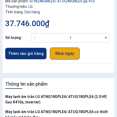
Mã sản phẩm:
ATNQ48GMLE6/ ATUQ48GMLE6 ga 410
Thương hiệu:
LG
Tình trạng:
Còn hàng
37.746.000₫
Số lượng:
-
+
Mua ngay
Thêm vào giỏ hàng
Thông tin sản phẩm
Máy lạnh âm trần LG ATNQ18GPLE6/ ATUQ18GPLE6 (2.0 HP,
Gas R410a, Inverter)
Máy lạnh âm trần LG ATNQ18GPLE6/ ATUQ18GPLE6 có thiết