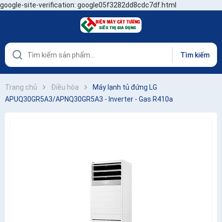
google-site-verification: google05f3282dd8cdc7df.html
Tìm kiếm
Trang chủ
Điều hòa
Máy lạnh tủ đứng LG
APUQ30GR5A3/APNQ30GR5A3 - Inverter - Gas R410a