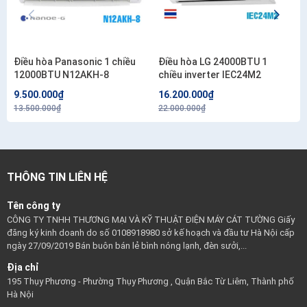
Điều hòa Panasonic 1 chiều
Điều hòa LG 24000BTU 1
12000BTU N12AKH-8
chiều inverter IEC24M2
9.500.000₫
16.200.000₫
13.500.000₫
22.000.000₫
THÔNG TIN LIÊN HỆ
Tên công ty
CÔNG TY TNHH THƯƠNG MẠI VÀ KỸ THUẬT ĐIỆN MÁY CÁT TƯỜNG Giấy
đăng ký kinh doanh do số 0108918980 sở kế hoạch và đầu tư Hà Nội cấp
ngày 27/09/2019 Bán buôn bán lẻ bình nóng lạnh, đèn sưởi,...
Địa chỉ
195 Thụy Phương - Phường Thụy Phương , Quận Bắc Từ Liêm, Thành phố
Hà Nội