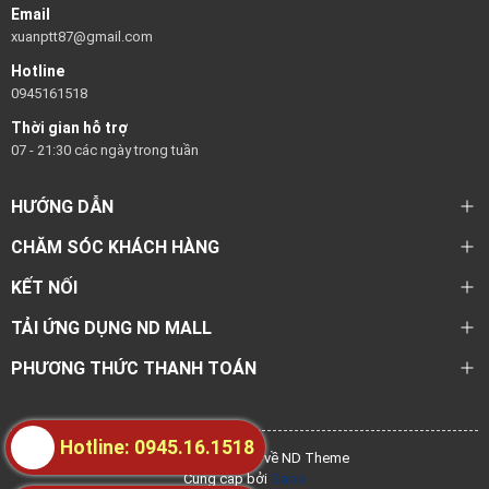
Email
xuanptt87@gmail.com
Hotline
0945161518
Thời gian hỗ trợ
07 - 21:30 các ngày trong tuần
HƯỚNG DẪN
CHĂM SÓC KHÁCH HÀNG
KẾT NỐI
TẢI ỨNG DỤNG ND MALL
PHƯƠNG THỨC THANH TOÁN
Hotline: 0945.16.1518
@ Bản quyền thuộc về ND Theme
Cung cấp bởi
Sapo