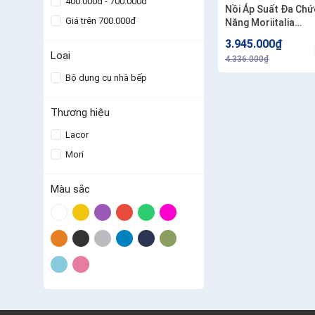
400.000đ - 700.000đ
Nồi Áp Suất Đa Chứ
Giá trên 700.000đ
Năng Moriitalia
Luminousplus - Nhậ
3.945.000₫
- 628205
Loại
4.336.000₫
Bộ dụng cụ nhà bếp
Thương hiệu
Lacor
Mori
Màu sắc