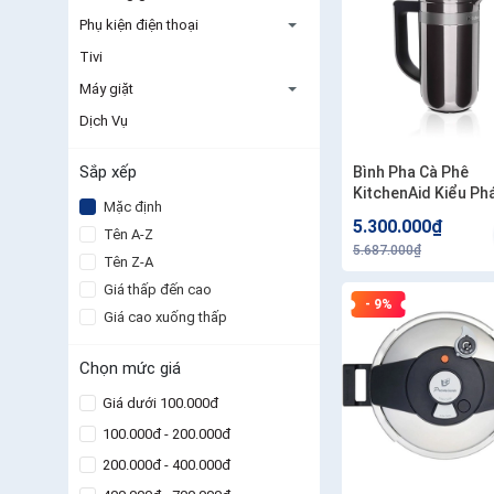
Phụ kiện điện thoại
Tivi
Máy giặt
Dịch Vụ
Sắp xếp
Bình Pha Cà Phê
KitchenAid Kiểu Phá
Mặc định
KCM0512SS
5.300.000₫
Tên A-Z
5.687.000₫
Tên Z-A
Giá thấp đến cao
- 9%
Giá cao xuống thấp
Chọn mức giá
Giá dưới 100.000đ
100.000đ - 200.000đ
200.000đ - 400.000đ