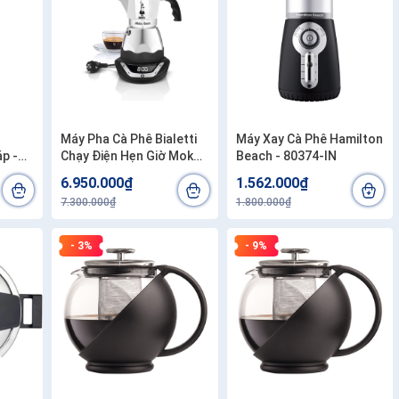
Máy Pha Cà Phê Bialetti
Máy Xay Cà Phê Hamilton
p -
Chạy Điện Hẹn Giờ Moka
Beach - 80374-IN
Timer 3 Cup - 0006092
6.950.000₫
1.562.000₫
7.300.000₫
1.800.000₫
- 3%
- 9%