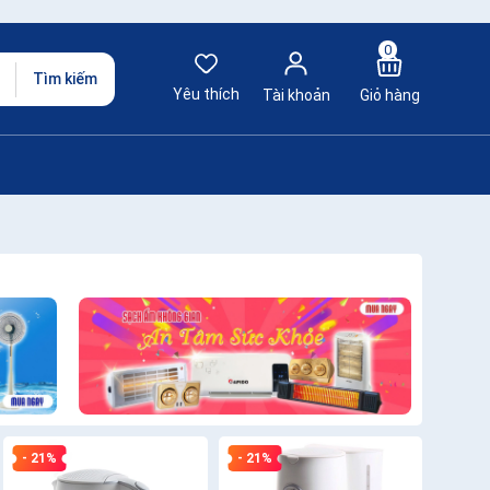
0
Tìm kiếm
Yêu thích
Tài khoản
Giỏ hàng
- 21%
- 21%