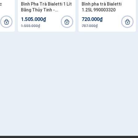
c
Bình Pha Trà Bialetti 1 Lít
Bình pha trà Bialetti
Bằng Thủy Tinh -
1.25L 990003320
t Bản
990003330
1.505.000₫
720.000₫
1.555.000₫
787.000₫