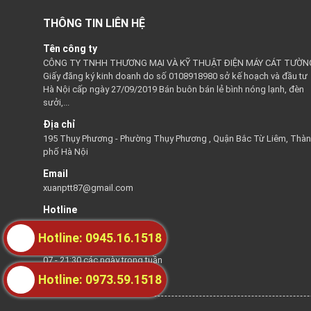
THÔNG TIN LIÊN HỆ
Tên công ty
CÔNG TY TNHH THƯƠNG MẠI VÀ KỸ THUẬT ĐIỆN MÁY CÁT TƯỜN
Giấy đăng ký kinh doanh do số 0108918980 sở kế hoạch và đầu tư
Hà Nội cấp ngày 27/09/2019 Bán buôn bán lẻ bình nóng lạnh, đèn
sưởi,...
Địa chỉ
195 Thụy Phương - Phường Thụy Phương , Quận Bắc Từ Liêm, Thà
phố Hà Nội
Email
xuanptt87@gmail.com
Hotline
0945161518
Hotline: 0945.16.1518
Thời gian hỗ trợ
07 - 21:30 các ngày trong tuần
Hotline: 0973.59.1518