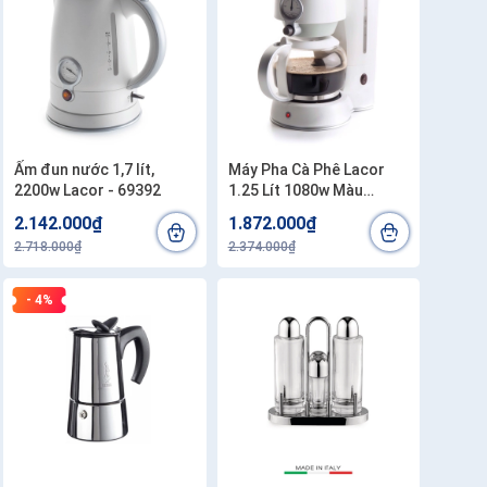
Ấm đun nước 1,7 lít,
Máy Pha Cà Phê Lacor
2200w Lacor - 69392
1.25 Lít 1080w Màu
Trắng - 69393
2.142.000₫
1.872.000₫
2.718.000₫
2.374.000₫
- 4%