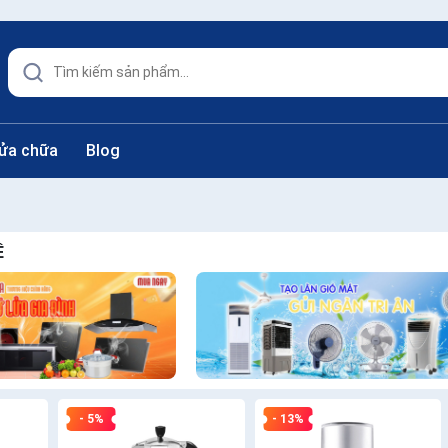
sửa chữa
Blog
Ê
- 5%
- 13%