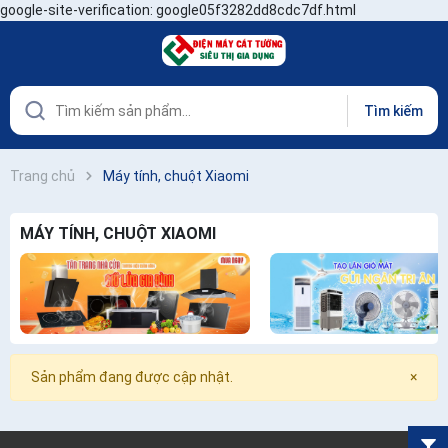
google-site-verification: google05f3282dd8cdc7df.html
Tìm kiếm
Trang chủ
Máy tính, chuột Xiaomi
MÁY TÍNH, CHUỘT XIAOMI
Sản phẩm đang được cập nhật.
×