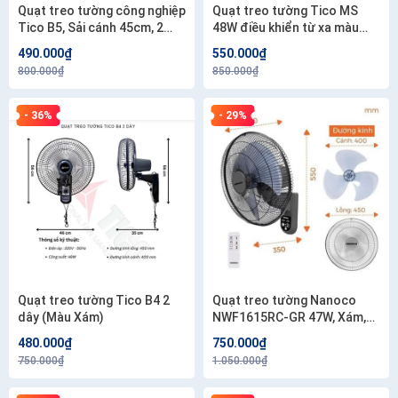
Quạt treo tường công nghiệp
Quạt treo tường Tico MS
Tico B5, Sải cánh 45cm, 2
48W điều khiển từ xa màu
dây kéo
kem, xám đậm, đỏ mận,
490.000₫
550.000₫
xanh.
800.000₫
850.000₫
- 36%
- 29%
Quạt treo tường Tico B4 2
Quạt treo tường Nanoco
dây (Màu Xám)
NWF1615RC-GR 47W, Xám,
Có Remote
480.000₫
750.000₫
750.000₫
1.050.000₫