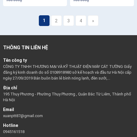
980.000₫
980.000₫
1
2
3
4
»
THÔNG TIN LIÊN HỆ
Tên công ty
CÔNG TY TNHH THƯƠNG MẠI VÀ KỸ THUẬT ĐIỆN MÁY CÁT TƯỜNG Giấy
đăng ký kinh doanh do số 0108918980 sở kế hoạch và đầu tư Hà Nội cấp
ngày 27/09/2019 Bán buôn bán lẻ bình nóng lạnh, đèn sưởi,...
Địa chỉ
195 Thụy Phương - Phường Thụy Phương , Quận Bắc Từ Liêm, Thành phố
Hà Nội
Email
xuanptt87@gmail.com
Hotline
0945161518