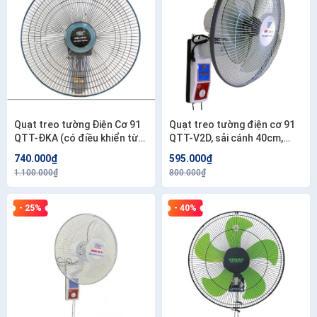
Quạt treo tường Điện Cơ 91
Quạt treo tường điện cơ 91
QTT-ĐKA (có điều khiển từ
QTT-V2D, sải cánh 40cm,
xa)
46w, 2 dây kéo
740.000₫
595.000₫
1.100.000₫
800.000₫
- 25%
- 40%