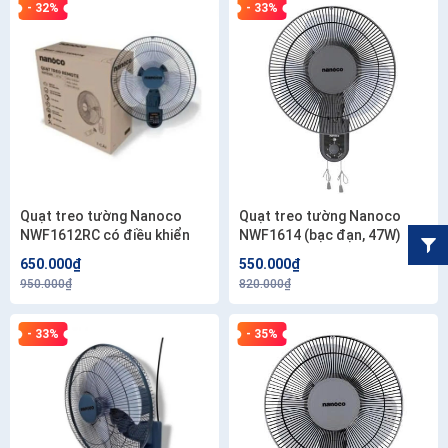
- 32%
- 33%
Quạt treo tường Nanoco
Quạt treo tường Nanoco
NWF1612RC có điều khiển
NWF1614 (bạc đạn, 47W)
650.000₫
550.000₫
950.000₫
820.000₫
- 33%
- 35%