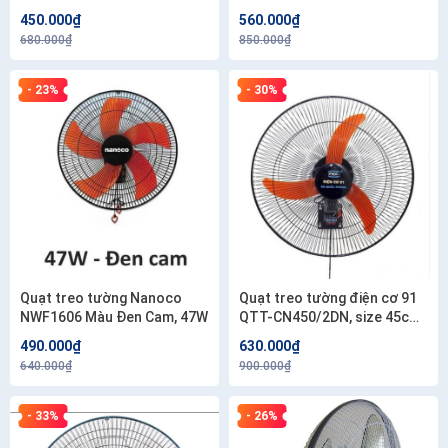
giật
450.000₫
560.000₫
680.000₫
850.000₫
- 23%
- 30%
Quạt treo tường Nanoco
Quạt treo tường điện cơ 91
NWF1606 Màu Đen Cam, 47W
QTT-CN450/2DN, size 45cm,
48w, 2 dây kéo
490.000₫
630.000₫
640.000₫
900.000₫
- 33%
- 26%