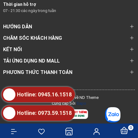
Thời gian hỗ trợ
07 - 21:30 các ngày trong tuần
HƯỚNG DẪN
CHĂM SÓC KHÁCH HÀNG
KẾT NỐI
TẢI ỨNG DỤNG ND MALL
PHƯƠNG THỨC THANH TOÁN
Hotline: 0945.16.1518
@ Bản quyền thuộc về ND Theme
Cung cấp bởi
Sapo
Hotline: 0973.59.1518
0