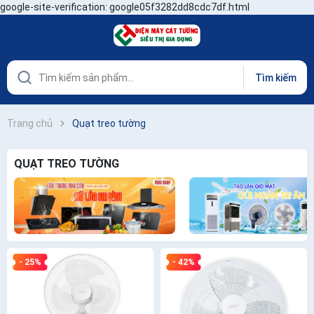
google-site-verification: google05f3282dd8cdc7df.html
Tìm kiếm
Trang chủ
Quạt treo tường
QUẠT TREO TƯỜNG
- 25%
- 42%