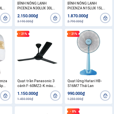
BÌNH NÓNG LẠNH
BÌNH NÓNG LẠNH
0L
PICENZA N30LUX 30L
PICENZA N15LUX 15L
ngang . Công lắp
ngang . Công lắp
2.150.000₫
1.870.000₫
200.000đ/bình
200.000đ/bình
3.190.000₫
2.790.000₫
- 21%
- 21%
enza
Quạt trần Panasonic 3
Quạt lửng Hatari HB-
cánh F-60MZ2-K màu
S16M7 Thái Lan
đen
1.150.000₫
990.000₫
1.450.000₫
1.250.000₫
- 8%