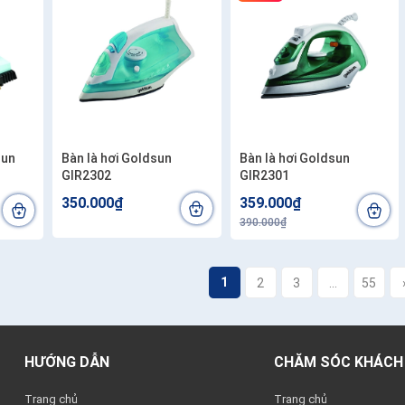
sun
Bàn là hơi Goldsun
Bàn là hơi Goldsun
GIR2302
GIR2301
350.000₫
359.000₫
390.000₫
1
2
3
...
55
HƯỚNG DẪN
CHĂM SÓC KHÁCH
Trang chủ
Trang chủ