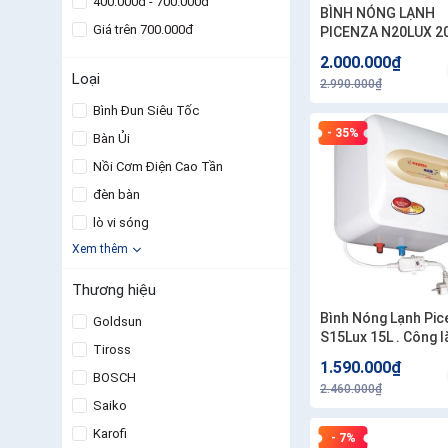
400.000đ - 700.000đ
BÌNH NÓNG LẠNH
Giá trên 700.000đ
PICENZA N20LUX 2
ngang . Công lắp
2.000.000₫
200.000đ/bình
Loại
2.990.000₫
Bình Đun Siêu Tốc
- 35%
Bàn Ủi
Nồi Cơm Điện Cao Tần
đèn bàn
lò vi sóng
Xem thêm
Thương hiệu
Bình Nóng Lạnh Pic
Goldsun
S15Lux 15L . Công lắp
Tiross
200.000đ/bình
1.590.000₫
BOSCH
2.460.000₫
Saiko
Karofi
- 7%