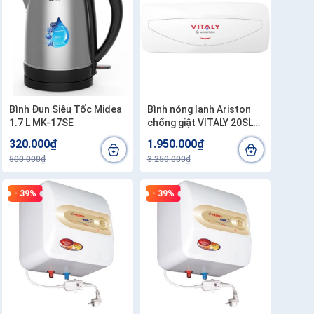
Bình Đun Siêu Tốc Midea
Bình nóng lạnh Ariston
1.7 L MK-17SE
chống giật VITALY 20SL
20 lít . Công lắp
320.000₫
1.950.000₫
200.000đ/bình
500.000₫
3.250.000₫
- 39%
- 39%