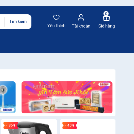
0
Tìm kiếm
Yêu thích
Tài khoản
Giỏ hàng
- 36%
- 40%