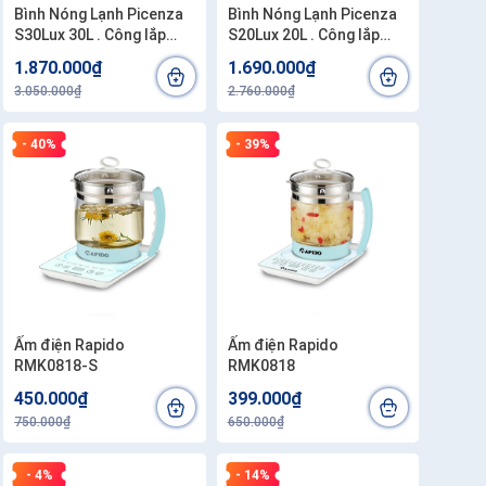
Bình Nóng Lạnh Picenza
Bình Nóng Lạnh Picenza
S30Lux 30L . Công lắp
S20Lux 20L . Công lắp
200.000đ/bình
200.000đ/bình
1.870.000₫
1.690.000₫
3.050.000₫
2.760.000₫
- 40%
- 39%
Ấm điện Rapido
Ấm điện Rapido
RMK0818-S
RMK0818
450.000₫
399.000₫
750.000₫
650.000₫
- 4%
- 14%