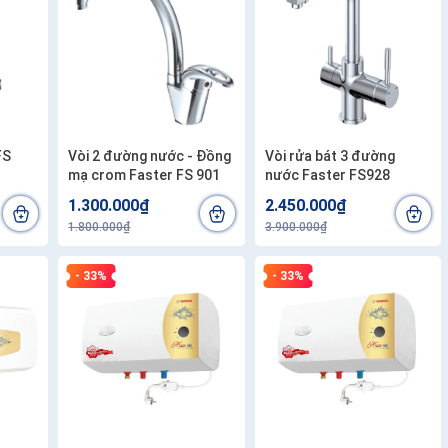
FS
Vòi 2 đường nước - Đồng
Vòi rửa bát 3 đường
mạ crom Faster FS 901
nước Faster FS928
1.300.000₫
2.450.000₫
1.800.000₫
3.900.000₫
- 33%
- 33%