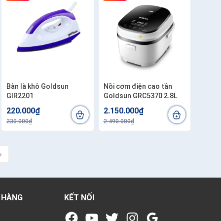
Bàn là khô Goldsun
Nồi cơm điện cao tần
GIR2201
Goldsun GRC5370 2.8L
220.000₫
2.150.000₫
230.000₫
2.490.000₫
»
 HÀNG
KẾT NỐI