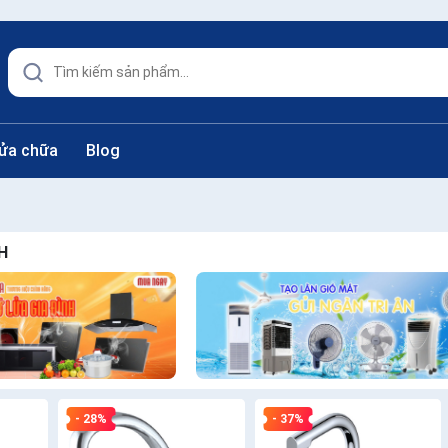
sửa chữa
Blog
H
- 28%
- 37%