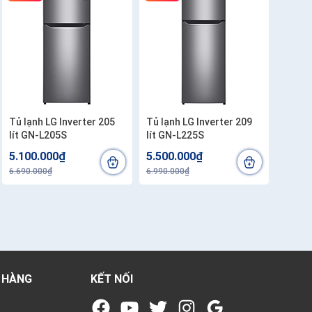
Tủ lạnh LG Inverter 205
Tủ lạnh LG Inverter 209
lít GN-L205S
lít GN-L225S
5.100.000₫
5.500.000₫
6.690.000₫
6.990.000₫
 HÀNG
KẾT NỐI