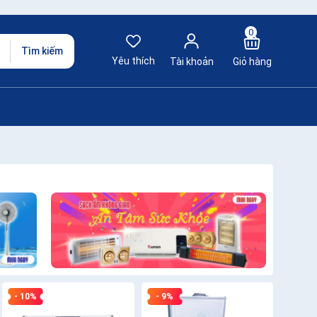
0
Tìm kiếm
Yêu thích
Tài khoản
Giỏ hàng
- 10%
- 9%