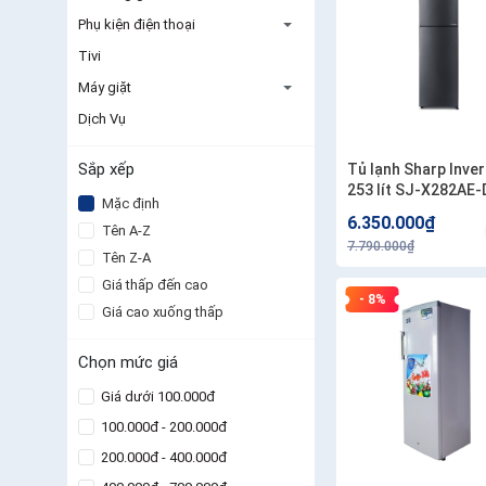
Phụ kiện điện thoại
Tivi
Máy giặt
Dịch Vụ
Sắp xếp
Tủ lạnh Sharp Inver
253 lít SJ-X282AE-
Mặc định
6.350.000₫
Tên A-Z
7.790.000₫
Tên Z-A
Giá thấp đến cao
- 8%
Giá cao xuống thấp
Chọn mức giá
Giá dưới 100.000đ
100.000đ - 200.000đ
200.000đ - 400.000đ