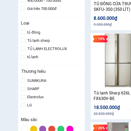
400.000đ - 700.000đ
TỦ ĐÔNG CỬA TRƯ
Giá trên 700.000đ
SKFU-350 (350 LÍT)
8.600.000₫
Loại
9.300.000₫
tủ đông
- 10%
Tủ lạnh sharp
TỦ LẠNH ELECTROLUX
tủ lạnh
Thương hiệu
SUMIKURA
SHARP
Tủ lạnh Sharp 626L
Electrolux
FX630V-BE
LG
18.500.000₫
20.500.000₫
Màu sắc
- 26%