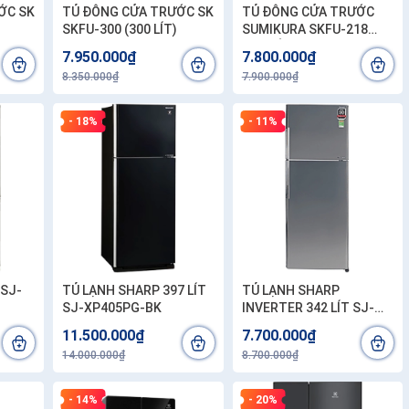
ỚC SK
TỦ ĐÔNG CỬA TRƯỚC SK
TỦ ĐÔNG CỬA TRƯỚC
SKFU-300 (300 LÍT)
SUMIKURA SKFU-218
(220 LÍT)
7.950.000₫
7.800.000₫
8.350.000₫
7.900.000₫
- 18%
- 11%
 SJ-
TỦ LẠNH SHARP 397 LÍT
TỦ LẠNH SHARP
SJ-XP405PG-BK
INVERTER 342 LÍT SJ-
X346E-SL
11.500.000₫
7.700.000₫
14.000.000₫
8.700.000₫
- 14%
- 20%