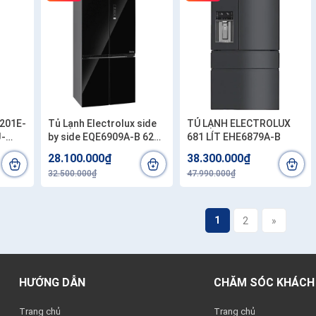
X201E-
Tủ Lạnh Electrolux side
TỦ LẠNH ELECTROLUX
J-
by side EQE6909A-B 622
681 LÍT EHE6879A-B
Lít
28.100.000₫
38.300.000₫
32.500.000₫
47.990.000₫
1
2
»
HƯỚNG DẪN
CHĂM SÓC KHÁCH
Trang chủ
Trang chủ