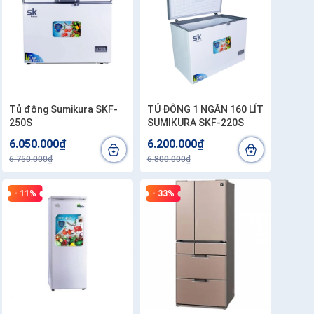
Tủ đông Sumikura SKF-
TỦ ĐÔNG 1 NGĂN 160 LÍT
250S
SUMIKURA SKF-220S
6.050.000₫
6.200.000₫
6.750.000₫
6.800.000₫
- 11%
- 33%