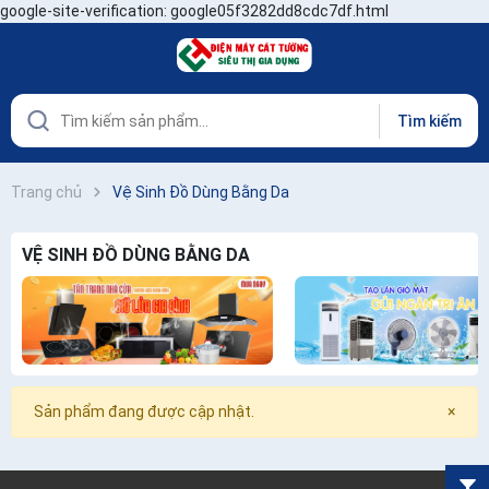
google-site-verification: google05f3282dd8cdc7df.html
Tìm kiếm
Trang chủ
Vệ Sinh Đồ Dùng Bằng Da
VỆ SINH ĐỒ DÙNG BẰNG DA
Sản phẩm đang được cập nhật.
×