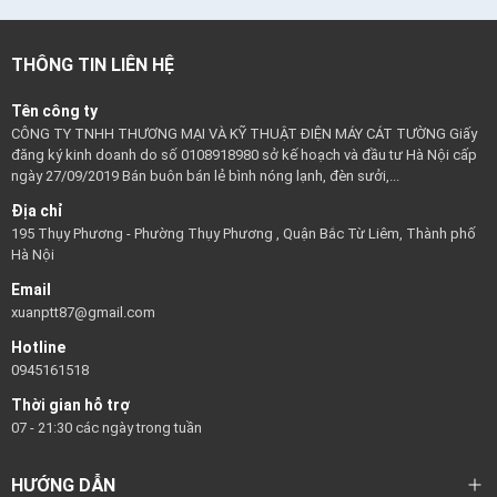
THÔNG TIN LIÊN HỆ
Tên công ty
CÔNG TY TNHH THƯƠNG MẠI VÀ KỸ THUẬT ĐIỆN MÁY CÁT TƯỜNG Giấy
đăng ký kinh doanh do số 0108918980 sở kế hoạch và đầu tư Hà Nội cấp
ngày 27/09/2019 Bán buôn bán lẻ bình nóng lạnh, đèn sưởi,...
Địa chỉ
195 Thụy Phương - Phường Thụy Phương , Quận Bắc Từ Liêm, Thành phố
Hà Nội
Email
xuanptt87@gmail.com
Hotline
0945161518
Thời gian hỗ trợ
07 - 21:30 các ngày trong tuần
HƯỚNG DẪN