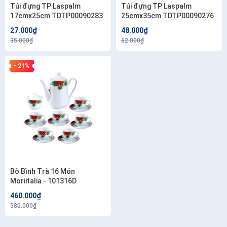
Túi đựng TP Laspalm
Túi đựng TP Laspalm
17cmx25cm TDTP00090283
25cmx35cm TDTP00090276
27.000₫
48.000₫
35.000₫
62.000₫
- 21%
Bộ Bình Trà 16 Món
Moriitalia - 101316D
460.000₫
580.000₫