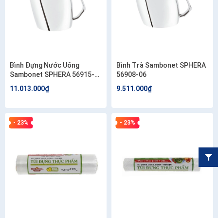
Bình Đựng Nước Uống
Bình Trà Sambonet SPHERA
Sambonet SPHERA 56915-
56908-06
15
11.013.000₫
9.511.000₫
- 23%
- 23%