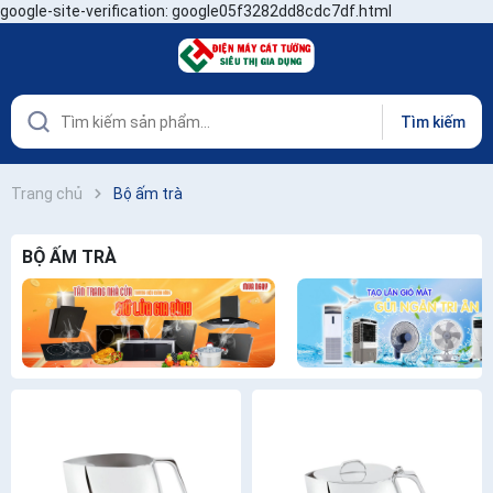
google-site-verification: google05f3282dd8cdc7df.html
Tìm kiếm
Trang chủ
Bộ ấm trà
BỘ ẤM TRÀ