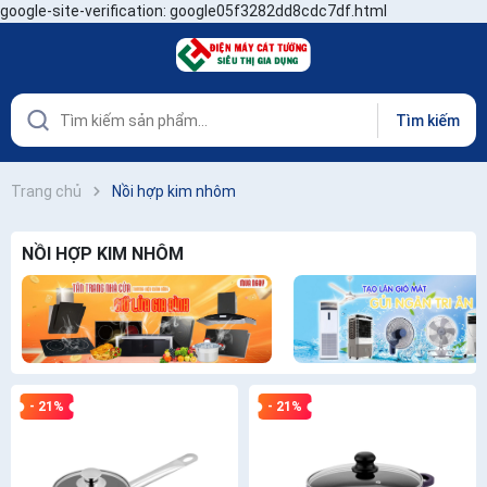
google-site-verification: google05f3282dd8cdc7df.html
Tìm kiếm
Trang chủ
Nồi hợp kim nhôm
NỒI HỢP KIM NHÔM
- 21%
- 21%