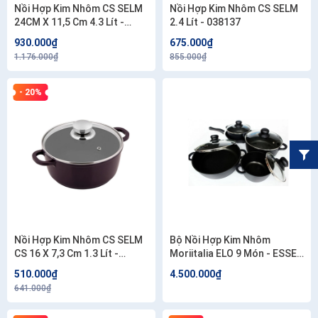
Nồi Hợp Kim Nhôm CS SELM
Nồi Hợp Kim Nhôm CS SELM
24CM X 11,5 Cm 4.3 Lít -
2.4 Lít - 038137
038151
930.000₫
675.000₫
1.176.000₫
855.000₫
- 20%
Nồi Hợp Kim Nhôm CS SELM
Bộ Nồi Hợp Kim Nhôm
CS 16 X 7,3 Cm 1.3 Lít -
Moriitalia ELO 9 Món - ESSE-
038113
C009-A
510.000₫
4.500.000₫
641.000₫