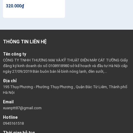
320.000₫
THÔNG TIN LIÊN HỆ
Tên công ty
CÔNG TY TNHH THƯƠNG MẠI VÀ KỸ THUẬT ĐIỆN MÁY CÁT TƯỜNG Giấy
đăng ký kinh doanh do số 0108918980 sở kế hoạch và đầu tư Hà Nội cấp
ngày 27/09/2019 Bán buôn bán lẻ bình nóng lạnh, đèn sưởi,...
Địa chỉ
195 Thụy Phương - Phường Thụy Phương , Quận Bắc Từ Liêm, Thành phố
Hà Nội
Email
xuanptt87@gmail.com
Hotline
0945161518
Thời gian hỗ trợ