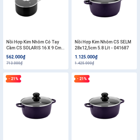
Nồi Hợp Kim Nhôm Có Tay
Nồi Hợp Kim Nhôm CS SELM
Cầm CS SOLARIS 16 X 9 Cm
28x12,5cm 5.8 Lít - 041687
1,5 Lít - 046101
562.000₫
1.125.000₫
713.000₫
1.425.000₫
- 21%
- 21%